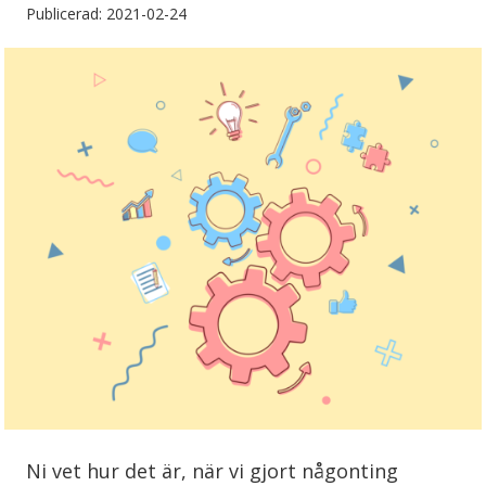
Publicerad: 2021-02-24
Ni vet hur det är, när vi gjort någonting