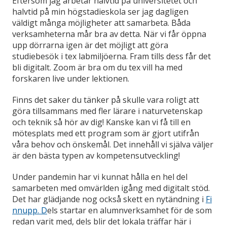
Eftersom jag arbetar halvtid på universitetet och
halvtid på min högstadieskola ser jag dagligen
väldigt många möjligheter att samarbeta. Båda
verksamheterna mår bra av detta. När vi får öppna
upp dörrarna igen är det möjligt att göra
studiebesök i tex labmiljöerna. Fram tills dess får det
bli digitalt. Zoom är bra om du tex vill ha med
forskaren live under lektionen.
Finns det saker du tänker på skulle vara roligt att
göra tillsammans med fler lärare i naturvetenskap
och teknik så hör av dig! Kanske kan vi få till en
mötesplats med ett program som är gjort utifrån
våra behov och önskemål. Det innehåll vi själva väljer
är den bästa typen av kompetensutveckling!
Under pandemin har vi kunnat hålla en hel del
samarbeten med omvärlden igång med digitalt stöd.
Det har glädjande nog också skett en nytändning i
Fi
nnupp. D
els startar en alumnverksamhet för de som
redan varit med, dels blir det lokala träffar här i