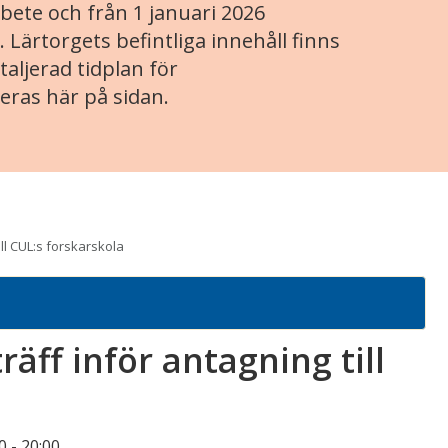
ete och från 1 januari 2026
. Lärtorgets befintliga innehåll finns
aljerad tidplan för
eras här på sidan.
ll CUL:s forskarskola
ff inför antagning till
0
-
20:00