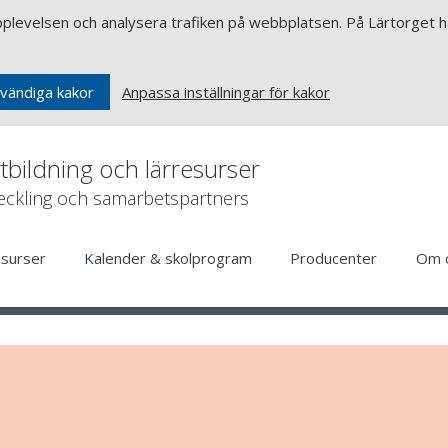
upplevelsen och analysera trafiken på webbplatsen. På Lärtorget ha
Anpassa inställningar för kakor
vändiga kakor
rtbildning och lärresurser
veckling och samarbetspartners
esurser
Kalender & skolprogram
Producenter
Om 