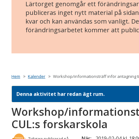
Lärtorget genomgår ett förändringsarb
publiceras inget nytt material på sidan
kvar och kan användas som vanligt. Det
förändringsarbetet kommer att public
Hem
Kalender
Workshop/informationsträff inför antagning ti
Denna aktivitet har redan ägt rum.
Workshop/informationsträ
CUL:s forskarskola
När:
2019-02-04 kl. 18:0
Tidigare publicerad på