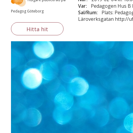
Var:
Pedagogen Hus B L
Pedagog Göteborg
Sal/Rum:
Plats: Pedago
Läroverksgatan http://u
Hitta hit