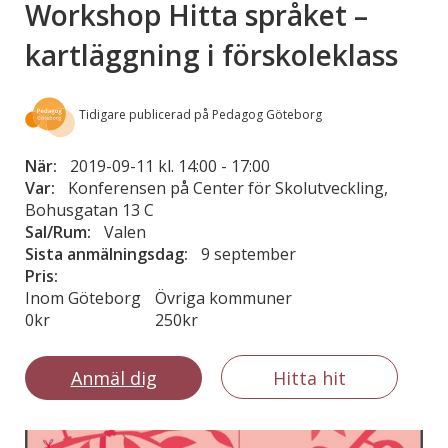
Workshop Hitta språket –
kartläggning i förskoleklass
Tidigare publicerad på Pedagog Göteborg
När:
2019-09-11 kl. 14:00
-
17:00
Var:
Konferensen på Center för Skolutveckling,
Bohusgatan 13 C
Sal/Rum:
Valen
Sista anmälningsdag:
9 september
Pris:
Inom Göteborg
Övriga kommuner
0kr
250kr
Anmäl dig
Hitta hit