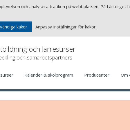
upplevelsen och analysera trafiken på webbplatsen. På Lärtorget ha
Anpassa inställningar för kakor
vändiga kakor
rtbildning och lärresurser
veckling och samarbetspartners
esurser
Kalender & skolprogram
Producenter
Om 