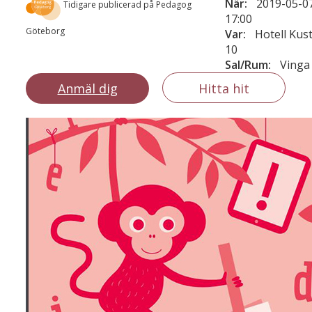
När:
2019-05-07
Tidigare publicerad på Pedagog
17:00
Göteborg
Var:
Hotell Kus
10
Sal/Rum:
Vinga
Anmäl dig
Hitta hit