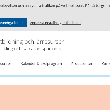
upplevelsen och analysera trafiken på webbplatsen. På Lärtorget ha
Anpassa inställningar för kakor
vändiga kakor
rtbildning och lärresurser
veckling och samarbetspartners
esurser
Kalender & skolprogram
Producenter
Om 