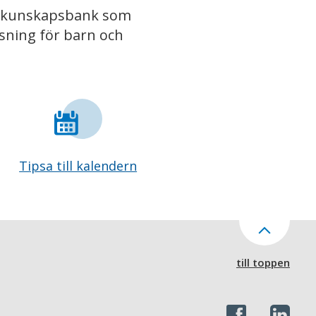
iv kunskapsbank som
isning för barn och
Tipsa till kalendern
till toppen