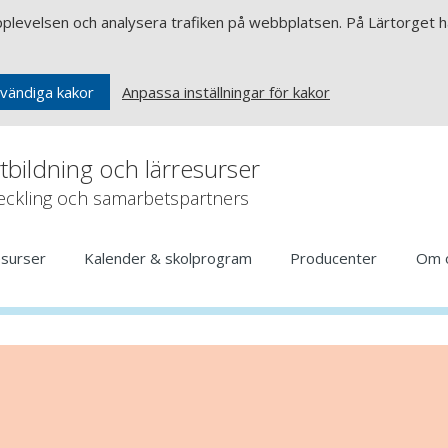
upplevelsen och analysera trafiken på webbplatsen. På Lärtorget ha
Anpassa inställningar för kakor
vändiga kakor
rtbildning och lärresurser
veckling och samarbetspartners
esurser
Kalender & skolprogram
Producenter
Om 