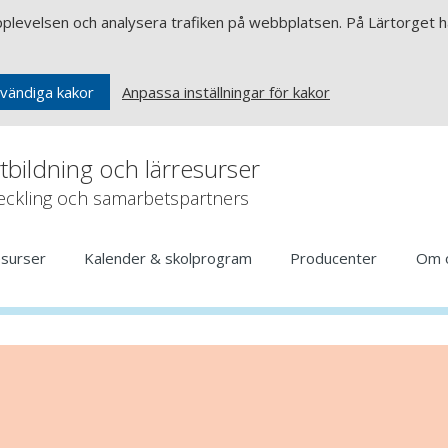
upplevelsen och analysera trafiken på webbplatsen. På Lärtorget ha
Anpassa inställningar för kakor
vändiga kakor
rtbildning och lärresurser
veckling och samarbetspartners
esurser
Kalender & skolprogram
Producenter
Om 