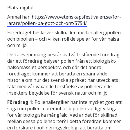
Plats: digitalt
Anmäl här:
https://www.vetenskapsfestivalen.se/for-
larare/pollen-pa-gott-och-ont/5754/
Föredraget beskriver skillnaden mellan allergipollen
och bipollen – och vilken roll de spelar för vår hälsa
och miljö.
Detta evenemang består av två fristående föredrag,
där ett föredrag belyser pollen från ett biologiskt-
hälsomässigt perspektiv, och där det andra
föredraget kommer att berätta en spännande
historia om hur det svenska språket har utvecklats i
takt med vår växande förståelse av pollinerande
insekters betydelse för svensk natur och miljö.
Föredrag 1:
Pollenallergiker har inte mycket gott att
säga om pollen, däremot är bipollen väldigt viktiga
för vår biologiska mångfald. Vad är det för skillnad
mellan dessa pollensorter? I detta föredrag kommer
en forskare i pollineringsekologi att berätta om