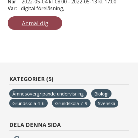
När:
2022-05-04 kl. 08:00
-
2022-05-13 kl. 17:00
Var:
digital föreläsning,
Anmäl dig
KATEGORIER (5)
Ämnesövergripande undervisning
Biologi
Grundskola 4-6
Grundskola 7-9
Svenska
DELA DENNA SIDA