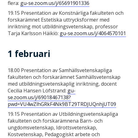
flera:
gu-se.zoom.us/j/65691901336
19.15 Presentation av Konstnärliga fakulteten och
forskarämnet Estetiska uttrycksformer med
inriktning mot utbildningsvetenskap, professor
Tarja Karlsson Häikiö:
gu-se.zoom.us/j/4064570101
1 februari
18.00 Presentation av Samhällsvetenskapliga
fakulteten och forskarämnet Samhällsvetenskap
med utbildningsvetenskaplig inriktning, docent
Cecilia Hansen Löfstrand:
gu-
se.zoom.us/j/69018467138?
pwd=VU4wZlhGRkF4Nk9BT29TRDJUQnhjUT09
19.15 Presentation av Utbildningsvetenskapliga
fakulteten och forskarämnena Barn- och
ungdomsvetenskap, Idrottsvetenskap,
Kostvetenskap, Pedagogiskt arbete och