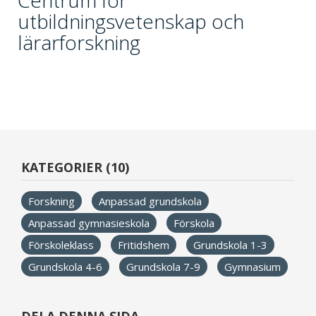
Centrum för
utbildningsvetenskap och
lärarforskning
KATEGORIER (10)
Forskning
Anpassad grundskola
Anpassad gymnasieskola
Förskola
Förskoleklass
Fritidshem
Grundskola 1-3
Grundskola 4-6
Grundskola 7-9
Gymnasium