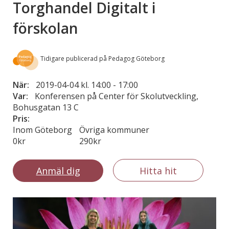
Torghandel Digitalt i
förskolan
Tidigare publicerad på Pedagog Göteborg
När:
2019-04-04 kl. 14:00
-
17:00
Var:
Konferensen på Center för Skolutveckling,
Bohusgatan 13 C
Pris:
Inom Göteborg
Övriga kommuner
0kr
290kr
Anmäl dig
Hitta hit