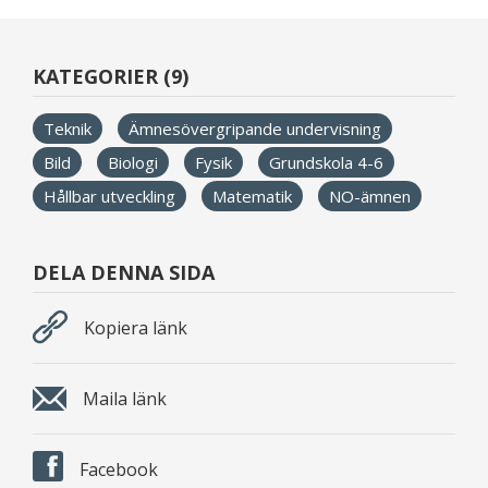
KATEGORIER (9)
Teknik
Ämnesövergripande undervisning
Bild
Biologi
Fysik
Grundskola 4-6
Hållbar utveckling
Matematik
NO-ämnen
DELA DENNA SIDA
Kopiera länk
Maila länk
Facebook