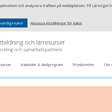
upplevelsen och analysera trafiken på webbplatsen. På Lärtorget ha
Anpassa inställningar för kakor
vändiga kakor
rtbildning och lärresurser
veckling och samarbetspartners
esurser
Kalender & skolprogram
Producenter
Om 