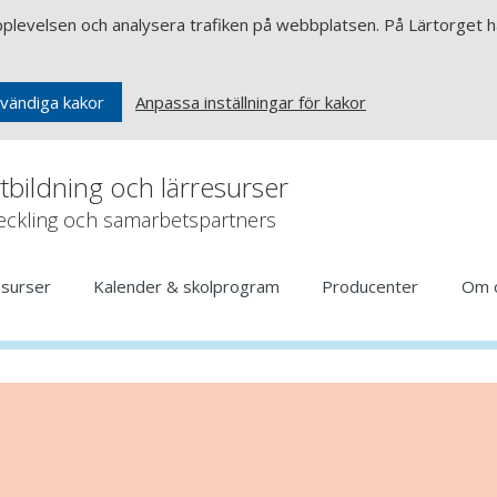
upplevelsen och analysera trafiken på webbplatsen. På Lärtorget ha
Anpassa inställningar för kakor
vändiga kakor
rtbildning och lärresurser
veckling och samarbetspartners
esurser
Kalender & skolprogram
Producenter
Om 