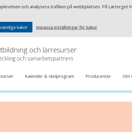
upplevelsen och analysera trafiken på webbplatsen. På Lärtorget ha
Anpassa inställningar för kakor
vändiga kakor
rtbildning och lärresurser
veckling och samarbetspartners
esurser
Kalender & skolprogram
Producenter
Om 