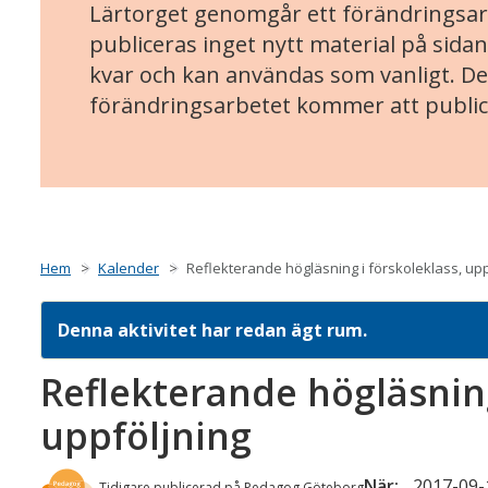
Lärtorget genomgår ett förändringsarb
publiceras inget nytt material på sidan
kvar och kan användas som vanligt. Det
förändringsarbetet kommer att public
Hem
Kalender
Reflekterande högläsning i förskoleklass, upp
Denna aktivitet har redan ägt rum.
Reflekterande högläsning
uppföljning
När:
2017-09-1
Tidigare publicerad på Pedagog Göteborg