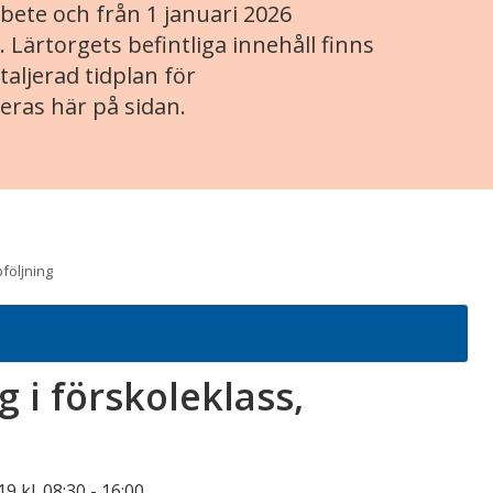
ete och från 1 januari 2026
. Lärtorgets befintliga innehåll finns
aljerad tidplan för
eras här på sidan.
följning
 i förskoleklass,
9 kl. 08:30
-
16:00