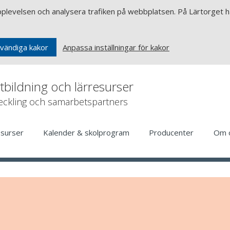
upplevelsen och analysera trafiken på webbplatsen. På Lärtorget ha
Anpassa inställningar för kakor
vändiga kakor
rtbildning och lärresurser
veckling och samarbetspartners
esurser
Kalender & skolprogram
Producenter
Om 