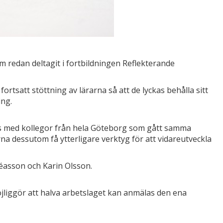
som redan deltagit i fortbildningen Reflekterande
n fortsatt stöttning av lärarna så att de lyckas behålla sitt
ing.
ans med kollegor från hela Göteborg som gått samma
a dessutom få ytterligare verktyg för att vidareutveckla
éasson och Karin Olsson.
möjliggör att halva arbetslaget kan anmälas den ena