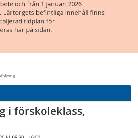
ete och från 1 januari 2026
. Lärtorgets befintliga innehåll finns
aljerad tidplan för
eras här på sidan.
följning
 i förskoleklass,
0 kl. 08:30
-
16:00