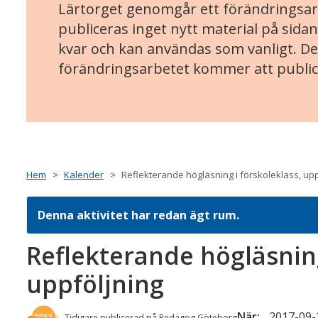
Lärtorget genomgår ett förändringsarb
publiceras inget nytt material på sidan
kvar och kan användas som vanligt. Det
förändringsarbetet kommer att public
Hem
Kalender
Reflekterande högläsning i förskoleklass, upp
Denna aktivitet har redan ägt rum.
Reflekterande högläsning
uppföljning
När:
2017-09-2
Tidigare publicerad på Pedagog Göteborg