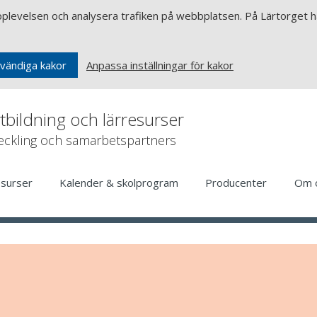
upplevelsen och analysera trafiken på webbplatsen. På Lärtorget ha
Anpassa inställningar för kakor
vändiga kakor
rtbildning och lärresurser
veckling och samarbetspartners
esurser
Kalender & skolprogram
Producenter
Om 