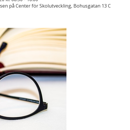
sen på Center för Skolutveckling, Bohusgatan 13 C