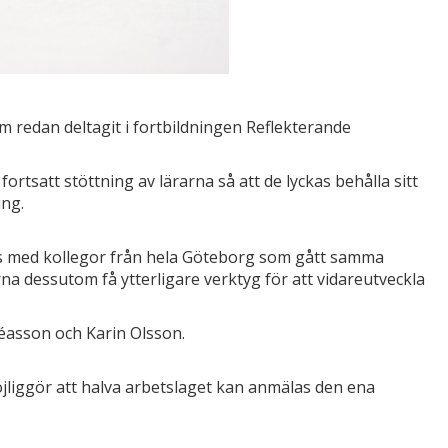
som redan deltagit i fortbildningen Reflekterande
n fortsatt stöttning av lärarna så att de lyckas behålla sitt
ing.
ans med kollegor från hela Göteborg som gått samma
a dessutom få ytterligare verktyg för att vidareutveckla
éasson och Karin Olsson.
möjliggör att halva arbetslaget kan anmälas den ena