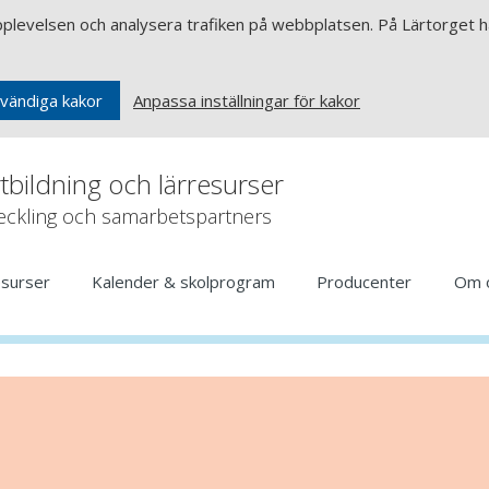
upplevelsen och analysera trafiken på webbplatsen. På Lärtorget ha
Anpassa inställningar för kakor
vändiga kakor
rtbildning och lärresurser
veckling och samarbetspartners
esurser
Kalender & skolprogram
Producenter
Om 