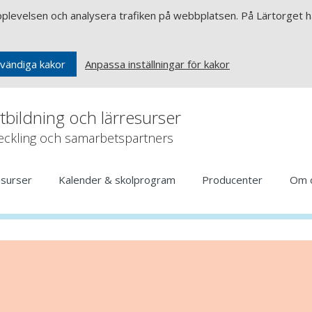
upplevelsen och analysera trafiken på webbplatsen. På Lärtorget ha
Anpassa inställningar för kakor
vändiga kakor
rtbildning och lärresurser
veckling och samarbetspartners
esurser
Kalender & skolprogram
Producenter
Om 