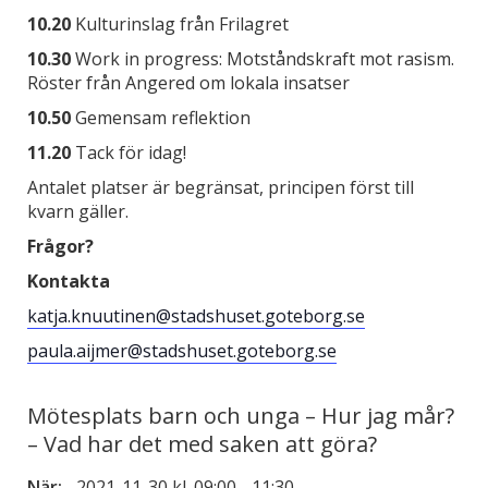
10.20
Kulturinslag från Frilagret
10.30
Work in progress: Motståndskraft mot rasism.
Röster från Angered om lokala insatser
10.50
Gemensam reflektion
11.20
Tack för idag!
Antalet platser är begränsat, principen först till
kvarn gäller.
Frågor?
Kontakta
katja.knuutinen@stadshuset.goteborg.se
paula.aijmer@stadshuset.goteborg.se
Mötesplats barn och unga – Hur jag mår?
– Vad har det med saken att göra?
När:
2021-11-30 kl. 09:00
-
11:30