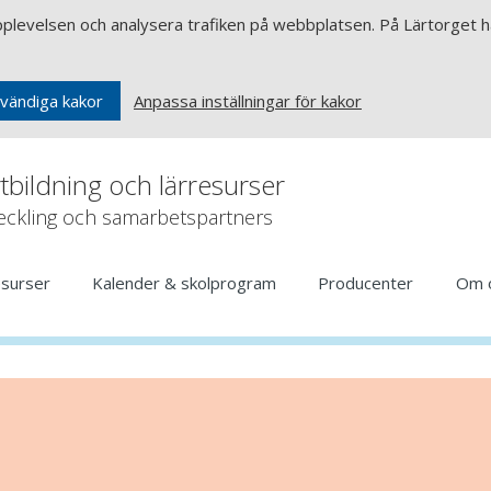
upplevelsen och analysera trafiken på webbplatsen. På Lärtorget ha
Anpassa inställningar för kakor
vändiga kakor
rtbildning och lärresurser
veckling och samarbetspartners
esurser
Kalender & skolprogram
Producenter
Om 