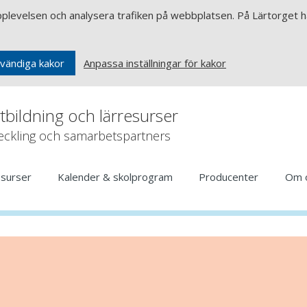
upplevelsen och analysera trafiken på webbplatsen. På Lärtorget ha
Anpassa inställningar för kakor
vändiga kakor
rtbildning och lärresurser
veckling och samarbetspartners
esurser
Kalender & skolprogram
Producenter
Om 