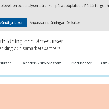
upplevelsen och analysera trafiken på webbplatsen. På Lärtorget ha
Anpassa inställningar för kakor
vändiga kakor
rtbildning och lärresurser
veckling och samarbetspartners
esurser
Kalender & skolprogram
Producenter
Om 