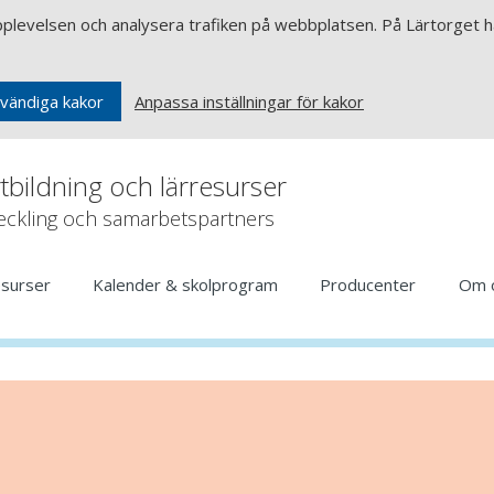
upplevelsen och analysera trafiken på webbplatsen. På Lärtorget ha
Anpassa inställningar för kakor
vändiga kakor
rtbildning och lärresurser
veckling och samarbetspartners
esurser
Kalender & skolprogram
Producenter
Om 