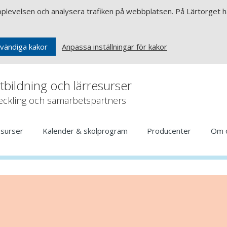
upplevelsen och analysera trafiken på webbplatsen. På Lärtorget ha
Anpassa inställningar för kakor
vändiga kakor
rtbildning och lärresurser
veckling och samarbetspartners
esurser
Kalender & skolprogram
Producenter
Om 