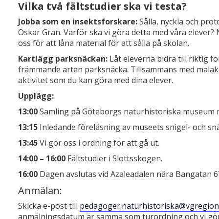
Vilka två fältstudier ska vi testa?
Jobba som en insektsforskare:
Sålla, nyckla och pro
Oskar Gran. Varför ska vi göra detta med våra elever?
oss för att låna material för att sålla på skolan.
Kartlägg parksnäckan:
Låt eleverna bidra till riktig
främmande arten parksnäcka. Tillsammans med malakol
aktivitet som du kan göra med dina elever.
Upplägg:
13:00
Samling på Göteborgs naturhistoriska museum m
13:15
Inledande föreläsning av museets snigel- och sn
13:45
Vi gör oss i ordning för att gå ut.
14:00 – 16:00
Fältstudier i Slottsskogen.
16:00
Dagen avslutas vid Azaleadalen nära Bangatan 6
Anmälan:
Skicka e-post till
pedagoger.naturhistoriska@vgregion
anmälningsdatum är samma som turordning och vi gör en