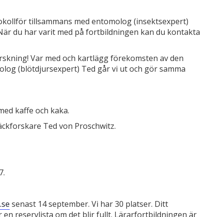
tokollför tillsammans med entomolog (insektsexpert)
 När du har varit med på fortbildningen kan du kontakta
 forskning! Var med och kartlägg förekomsten av den
og (blötdjursexpert) Ted går vi ut och gör samma
ed kaffe och kaka.
äckforskare Ted von Proschwitz.
7.
.se
senast 14 september. Vi har 30 platser. Ditt
 reservlista om det blir fullt. Lärarfortbildningen är