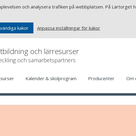
upplevelsen och analysera trafiken på webbplatsen. På Lärtorget ha
Anpassa inställningar för kakor
vändiga kakor
rtbildning och lärresurser
veckling och samarbetspartners
esurser
Kalender & skolprogram
Producenter
Om 