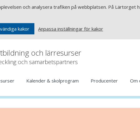
upplevelsen och analysera trafiken på webbplatsen. På Lärtorget ha
Anpassa inställningar för kakor
vändiga kakor
rtbildning och lärresurser
veckling och samarbetspartners
esurser
Kalender & skolprogram
Producenter
Om 