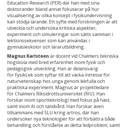
Education Research (PER) där han med sina
doktorander bland annat fokuserar på hur
visualisering av olika koncept i fysikundervisning
kan stödja lärande. Ett syfte med forskningen är att
utveckla och undersöka kritiska aspekter,
experiment och simuleringar som sätts samman i
lektionssekvenser som kan användas i
gymnasieskolor och lärarutbildning.
Magnus Karlsteen
är docent vid Chalmers tekniska
högskola med bred erfarenhet inom fysik och
pedagogisk utveckling. Han är delansvarig
för FysikLek som syftar till att väcka intresse för
naturvetenskap hos unga genom lekfulla och
praktiska experiment. Magnus är projektledare
för Chalmers Riksidrottsuniversitet (RIU). Han
forskar inom sportteknologi med fokus på häst,
samt inom AI och tandvård. Han forskar även
tillsammans med SLU kring artros, där han
undersöker nya teknologier för att förbättra både
behandling och förståelse av detta ledproblem, samt