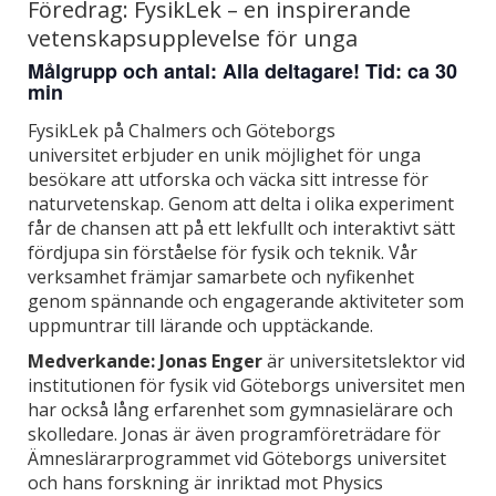
Föredrag: FysikLek – en inspirerande
vetenskapsupplevelse för unga
Målgrupp och antal: Alla deltagare! Tid: ca 30
min
FysikLek på Chalmers och Göteborgs
universitet erbjuder en unik möjlighet för unga
besökare att utforska och väcka sitt intresse för
naturvetenskap. Genom att delta i olika experiment
får de chansen att på ett lekfullt och interaktivt sätt
fördjupa sin förståelse för fysik och teknik. Vår
verksamhet främjar samarbete och nyfikenhet
genom spännande och engagerande aktiviteter som
uppmuntrar till lärande och upptäckande.
Medverkande:
Jonas Enger
är universitetslektor vid
institutionen för fysik vid Göteborgs universitet men
har också lång erfarenhet som gymnasielärare och
skolledare. Jonas är även programföreträdare för
Ämneslärarprogrammet vid Göteborgs universitet
och hans forskning är inriktad mot Physics