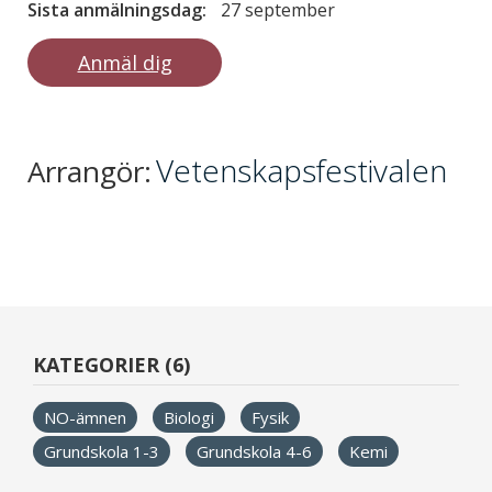
Sista anmälningsdag:
27 september
Anmäl dig
Vetenskapsfestivalen
Arrangör:
KATEGORIER (6)
NO-ämnen
Biologi
Fysik
Grundskola 1-3
Grundskola 4-6
Kemi