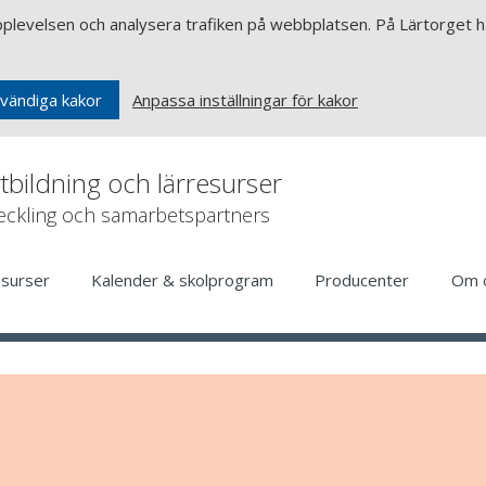
upplevelsen och analysera trafiken på webbplatsen. På Lärtorget ha
Anpassa inställningar för kakor
vändiga kakor
rtbildning och lärresurser
veckling och samarbetspartners
esurser
Kalender & skolprogram
Producenter
Om 