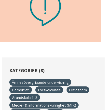
KATEGORIER (8)
Ämnesövergripande undervisning
Demokrati
Förskoleklass
Fritidshem
Grundskola 1-3
Medie- & informationskunnighet (MIK)