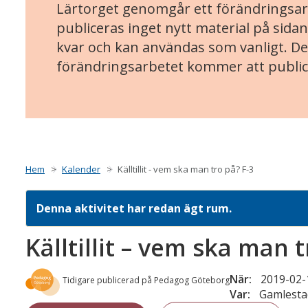
Lärtorget genomgår ett förändringsarb
publiceras inget nytt material på sidan
kvar och kan användas som vanligt. Det
förändringsarbetet kommer att public
Hem
Kalender
Källtillit - vem ska man tro på? F-3
Denna aktivitet har redan ägt rum.
Källtillit – vem ska man t
När:
2019-02-1
Tidigare publicerad på Pedagog Göteborg
Var:
Gamlesta