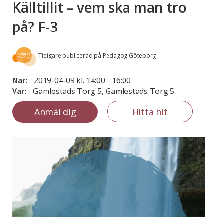
Källtillit – vem ska man tro
på? F-3
Tidigare publicerad på Pedagog Göteborg
När:
2019-04-09 kl. 14:00
-
16:00
Var:
Gamlestads Torg 5, Gamlestads Torg 5
Anmäl dig
Hitta hit