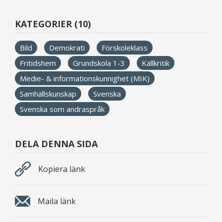
KATEGORIER (10)
Bild
Demokrati
Förskoleklass
Fritidshem
Grundskola 1-3
Källkritik
Medie- & informationskunnighet (MIK)
Samhällskunskap
Svenska
Svenska som andraspråk
DELA DENNA SIDA
Kopiera länk
Maila länk