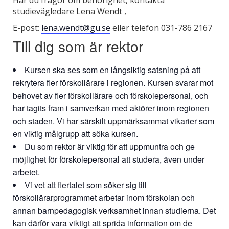
Har du frågor om behörighet, kontakta
studievägledare Lena Wendt ,
E-post:
lena.wendt@gu.se
eller telefon 031-786 2167
Till dig som är rektor
Kursen ska ses som en långsiktig satsning på att
rekrytera fler förskollärare i regionen. Kursen svarar mot
behovet av fler förskollärare och förskolepersonal, och
har tagits fram i samverkan med aktörer inom regionen
och staden. Vi har särskilt uppmärksammat vikarier som
en viktig målgrupp att söka kursen.
Du som rektor är viktig för att uppmuntra och ge
möjlighet för förskolepersonal att studera, även under
arbetet.
Vi vet att flertalet som söker sig till
förskollärarprogrammet arbetar inom förskolan och
annan barnpedagogisk verksamhet innan studierna. Det
kan därför vara viktigt att sprida information om de