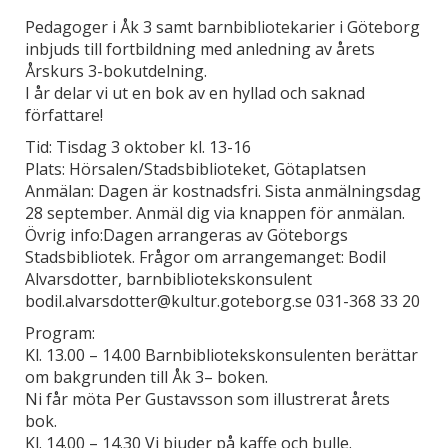
Pedagoger i Åk 3 samt barnbibliotekarier i Göteborg
inbjuds till fortbildning med anledning av årets
Årskurs 3-bokutdelning.
I år delar vi ut en bok av en hyllad och saknad
författare!
Tid: Tisdag 3 oktober kl. 13-16
Plats: Hörsalen/Stadsbiblioteket, Götaplatsen
Anmälan: Dagen är kostnadsfri. Sista anmälningsdag
28 september. Anmäl dig via knappen för anmälan.
Övrig info:Dagen arrangeras av Göteborgs
Stadsbibliotek. Frågor om arrangemanget: Bodil
Alvarsdotter, barnbibliotekskonsulent
bodil.alvarsdotter@kultur.goteborg.se 031-368 33 20
Program:
Kl. 13.00 – 14.00 Barnbibliotekskonsulenten berättar
om bakgrunden till Åk 3– boken.
Ni får möta Per Gustavsson som illustrerat årets
bok.
Kl. 14.00 – 14.30 Vi bjuder på kaffe och bulle.