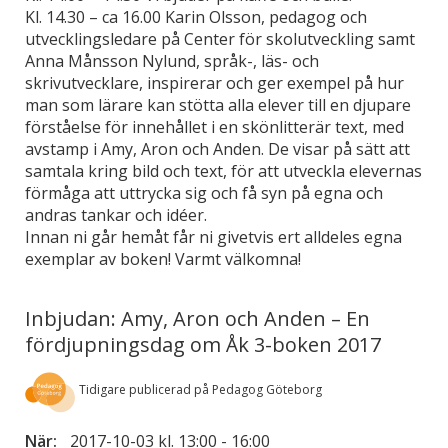
Kl. 14.30 – ca 16.00 Karin Olsson, pedagog och
utvecklingsledare på Center för skolutveckling samt
Anna Månsson Nylund, språk-, läs- och
skrivutvecklare, inspirerar och ger exempel på hur
man som lärare kan stötta alla elever till en djupare
förståelse för innehållet i en skönlitterär text, med
avstamp i Amy, Aron och Anden. De visar på sätt att
samtala kring bild och text, för att utveckla elevernas
förmåga att uttrycka sig och få syn på egna och
andras tankar och idéer.
Innan ni går hemåt får ni givetvis ert alldeles egna
exemplar av boken! Varmt välkomna!
Inbjudan: Amy, Aron och Anden – En
fördjupningsdag om Åk 3-boken 2017
Tidigare publicerad på Pedagog Göteborg
När:
2017-10-03 kl. 13:00
-
16:00