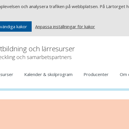
upplevelsen och analysera trafiken på webbplatsen. På Lärtorget ha
Anpassa inställningar för kakor
vändiga kakor
rtbildning och lärresurser
veckling och samarbetspartners
esurser
Kalender & skolprogram
Producenter
Om 