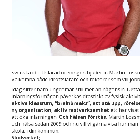
Svenska idrottslärarföreningen bjuder in Martin Lossm
Välkomna både idrottslärare och rektorer som vill jobba
Idag sitter barn ungdomar still mer än någonsin. Detta 
inlärningsförmågan påverkas drastiskt av fysisk aktivi
aktiva klassrum, ”brainbreaks”, att stå upp, rörels
ny organisation, aktiv rastverksamhet
etc har visa
att öka inlärningen.
Och hälsan förstås.
Martin Lossma
och hälsa sedan 2009 och nu vill vi gärna visa hur man
skola, i din kommun.
Skolverket;