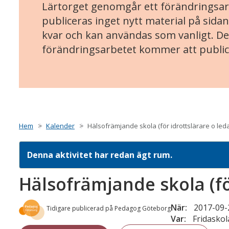
Lärtorget genomgår ett förändringsarb
publiceras inget nytt material på sidan
kvar och kan användas som vanligt. Det
förändringsarbetet kommer att public
Hem
Kalender
Hälsofrämjande skola (för idrottslärare o led
Denna aktivitet har redan ägt rum.
Hälsofrämjande skola (fö
När:
2017-09-2
Tidigare publicerad på Pedagog Göteborg
Var:
Fridasko