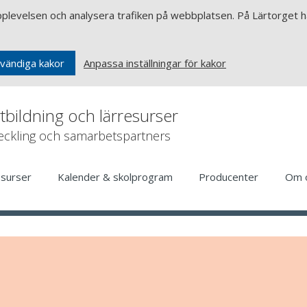
upplevelsen och analysera trafiken på webbplatsen. På Lärtorget ha
Anpassa inställningar för kakor
vändiga kakor
rtbildning och lärresurser
veckling och samarbetspartners
esurser
Kalender & skolprogram
Producenter
Om 