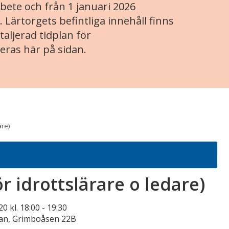
ete och från 1 januari 2026
. Lärtorgets befintliga innehåll finns
aljerad tidplan för
eras här på sidan.
are)
r idrottslärare o ledare)
0 kl. 18:00
-
19:30
lan, Grimboåsen 22B