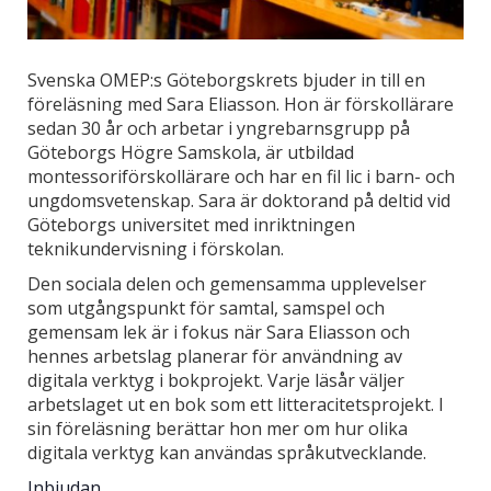
Svenska OMEP:s Göteborgskrets bjuder in till en
föreläsning med Sara Eliasson. Hon är förskollärare
sedan 30 år och arbetar i yngrebarnsgrupp på
Göteborgs Högre Samskola, är utbildad
montessoriförskollärare och har en fil lic i barn- och
ungdomsvetenskap. Sara är doktorand på deltid vid
Göteborgs universitet med inriktningen
teknikundervisning i förskolan.
Den sociala delen och gemensamma upplevelser
som utgångspunkt för samtal, samspel och
gemensam lek är i fokus när Sara Eliasson och
hennes arbetslag planerar för användning av
digitala verktyg i bokprojekt. Varje läsår väljer
arbetslaget ut en bok som ett litteracitetsprojekt. I
sin föreläsning berättar hon mer om hur olika
digitala verktyg kan användas språkutvecklande.
Inbjudan