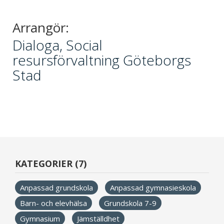
Arrangör:
Dialoga, Social
resursförvaltning Göteborgs
Stad
KATEGORIER (7)
Anpassad grundskola
Anpassad gymnasieskola
Barn- och elevhälsa
Grundskola 7-9
Gymnasium
Jämställdhet