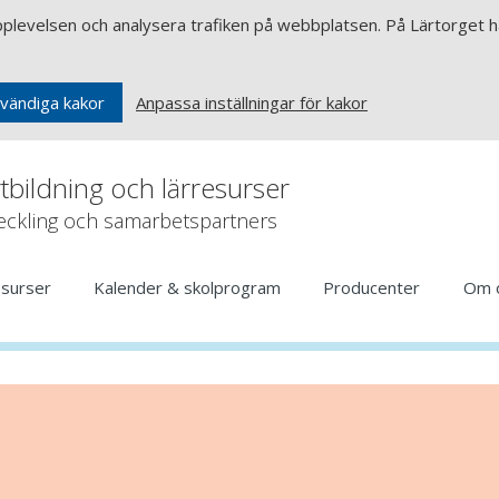
upplevelsen och analysera trafiken på webbplatsen. På Lärtorget ha
Anpassa inställningar för kakor
vändiga kakor
rtbildning och lärresurser
veckling och samarbetspartners
esurser
Kalender & skolprogram
Producenter
Om 