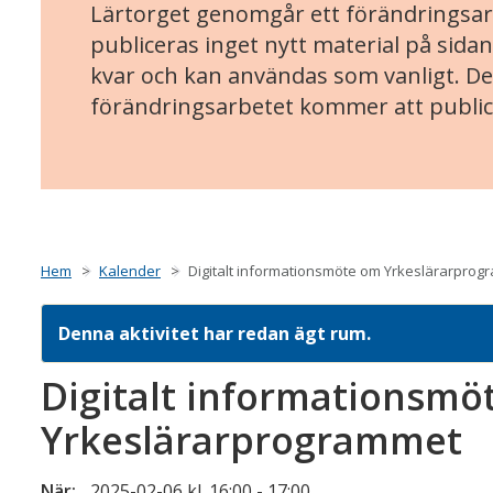
Lärtorget genomgår ett förändringsarb
publiceras inget nytt material på sidan
kvar och kan användas som vanligt. Det
förändringsarbetet kommer att public
Hem
Kalender
Digitalt informationsmöte om Yrkeslärarpro
Denna aktivitet har redan ägt rum.
Digitalt informationsmö
Yrkeslärarprogrammet
När:
2025-02-06 kl. 16:00
-
17:00