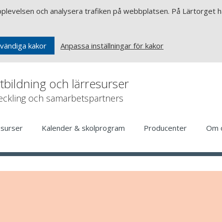
upplevelsen och analysera trafiken på webbplatsen. På Lärtorget ha
Anpassa inställningar för kakor
vändiga kakor
rtbildning och lärresurser
veckling och samarbetspartners
esurser
Kalender & skolprogram
Producenter
Om 