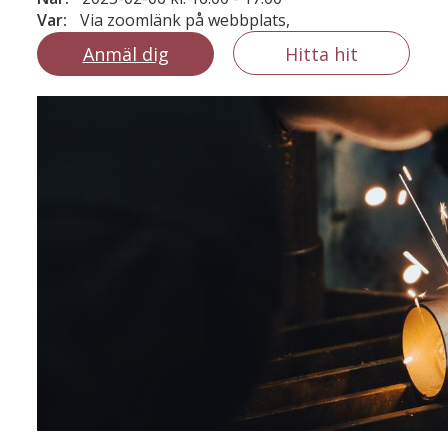
Var:
Via zoomlänk på webbplats,
Anmäl dig
Hitta hit