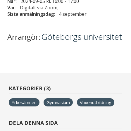
När:
2024-09-05 kl. 16:00
-
17:00
Var:
Digitalt via Zoom,
Sista anmälningsdag:
4 september
Göteborgs universitet
Arrangör:
KATEGORIER (3)
Yrkesämnen
Gymnasium
Vuxenutbildning
DELA DENNA SIDA