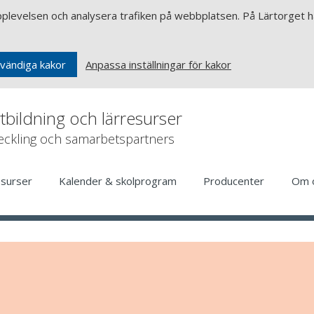
upplevelsen och analysera trafiken på webbplatsen. På Lärtorget ha
Anpassa inställningar för kakor
vändiga kakor
rtbildning och lärresurser
veckling och samarbetspartners
esurser
Kalender & skolprogram
Producenter
Om 