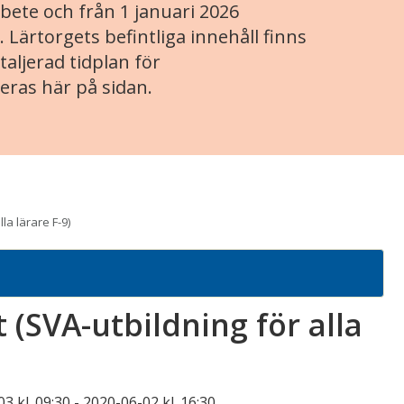
ete och från 1 januari 2026
. Lärtorgets befintliga innehåll finns
aljerad tidplan för
eras här på sidan.
la lärare F-9)
(SVA-utbildning för alla
3 kl. 09:30
-
2020-06-02 kl. 16:30