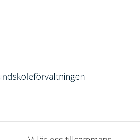
ndskoleförvaltningen
Vi lär oss tillsammans