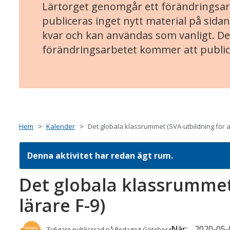
Lärtorget genomgår ett förändringsarb
publiceras inget nytt material på sidan
kvar och kan användas som vanligt. Det
förändringsarbetet kommer att public
Hem
Kalender
Det globala klassrummet (SVA-utbildning för al
Denna aktivitet har redan ägt rum.
Det globala klassrummet 
lärare F-9)
När:
2020-05-0
Tidigare publicerad på Pedagog Göteborg