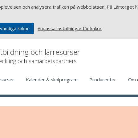
upplevelsen och analysera trafiken på webbplatsen. På Lärtorget ha
Anpassa inställningar för kakor
vändiga kakor
rtbildning och lärresurser
veckling och samarbetspartners
esurser
Kalender & skolprogram
Producenter
Om 