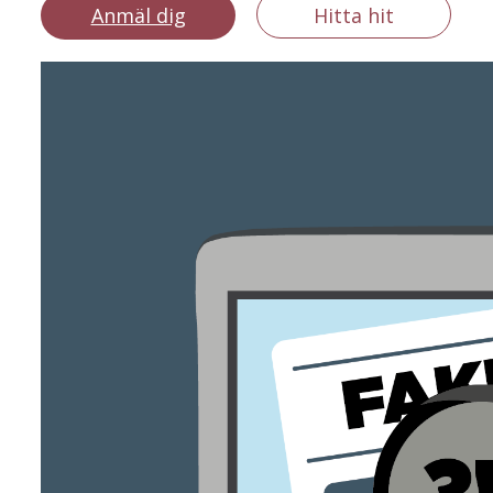
Anmäl dig
Hitta hit