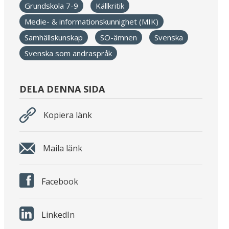
Grundskola 7-9
Källkritik
Medie- & informationskunnighet (MIK)
Samhällskunskap
SO-ämnen
Svenska
Svenska som andraspråk
DELA DENNA SIDA
Kopiera länk
Maila länk
Facebook
LinkedIn