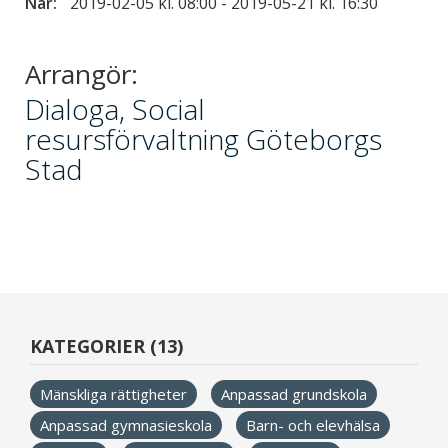
När:
2019-02-05 kl. 08:00
-
2019-05-21 kl. 16:30
Arrangör:
Dialoga, Social
resursförvaltning Göteborgs
Stad
KATEGORIER (13)
Mänskliga rättigheter
Anpassad grundskola
Anpassad gymnasieskola
Barn- och elevhälsa