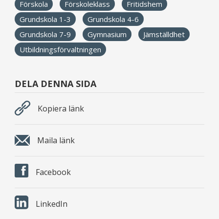
Förskola
Förskoleklass
Fritidshem
Grundskola 1-3
Grundskola 4-6
Grundskola 7-9
Gymnasium
Jämställdhet
Utbildningsförvaltningen
DELA DENNA SIDA
Kopiera länk
Maila länk
Facebook
LinkedIn