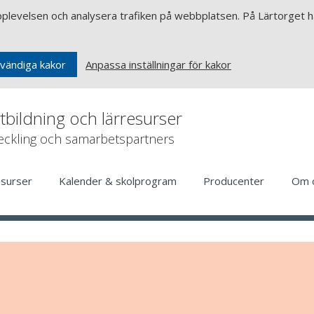
upplevelsen och analysera trafiken på webbplatsen. På Lärtorget ha
Anpassa inställningar för kakor
vändiga kakor
rtbildning och lärresurser
veckling och samarbetspartners
esurser
Kalender & skolprogram
Producenter
Om 