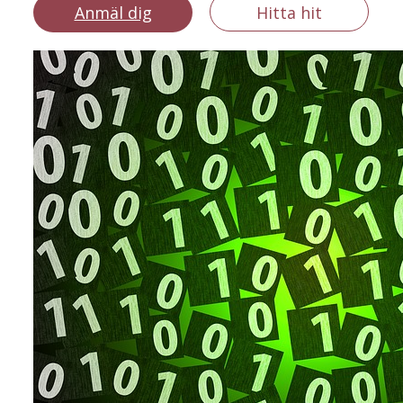
Anmäl dig
Hitta hit