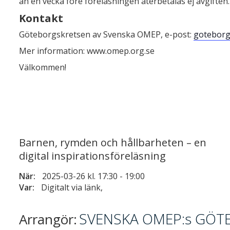
än en vecka före föreläsningen återbetalas ej avgiften.
Kontakt
Göteborgskretsen av Svenska OMEP, e-post:
gotebor
Mer information: www.omep.org.se
Välkommen!
Barnen, rymden och hållbarheten – en
digital inspirationsföreläsning
När:
2025-03-26 kl. 17:30
-
19:00
Var:
Digitalt via länk,
SVENSKA OMEP:s GÖT
Arrangör: