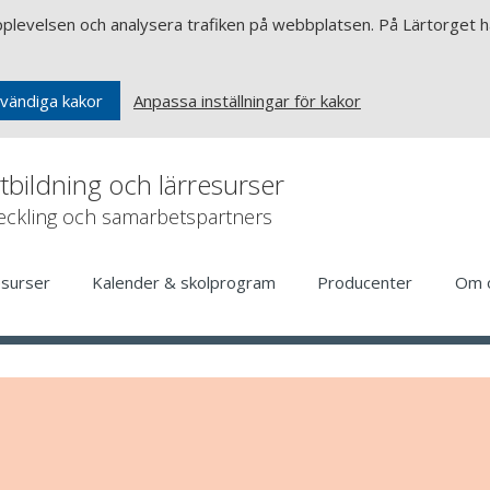
upplevelsen och analysera trafiken på webbplatsen. På Lärtorget ha
Anpassa inställningar för kakor
vändiga kakor
rtbildning och lärresurser
veckling och samarbetspartners
esurser
Kalender & skolprogram
Producenter
Om 