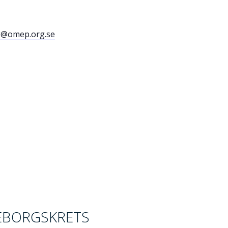
g@omep.org.se
EBORGSKRETS