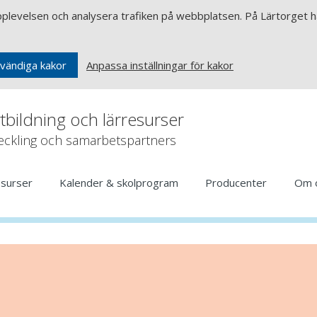
upplevelsen och analysera trafiken på webbplatsen. På Lärtorget ha
Anpassa inställningar för kakor
vändiga kakor
rtbildning och lärresurser
veckling och samarbetspartners
esurser
Kalender & skolprogram
Producenter
Om 