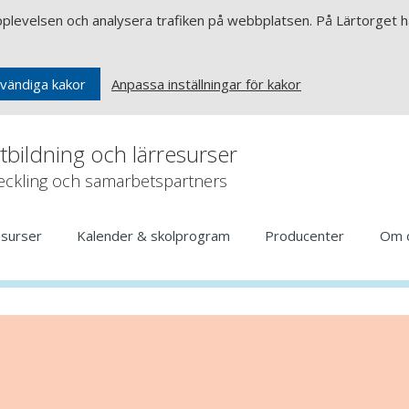
upplevelsen och analysera trafiken på webbplatsen. På Lärtorget ha
Anpassa inställningar för kakor
vändiga kakor
rtbildning och lärresurser
veckling och samarbetspartners
esurser
Kalender & skolprogram
Producenter
Om 