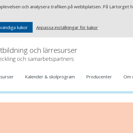
upplevelsen och analysera trafiken på webbplatsen. På Lärtorget ha
Anpassa inställningar för kakor
vändiga kakor
rtbildning och lärresurser
veckling och samarbetspartners
esurser
Kalender & skolprogram
Producenter
Om 