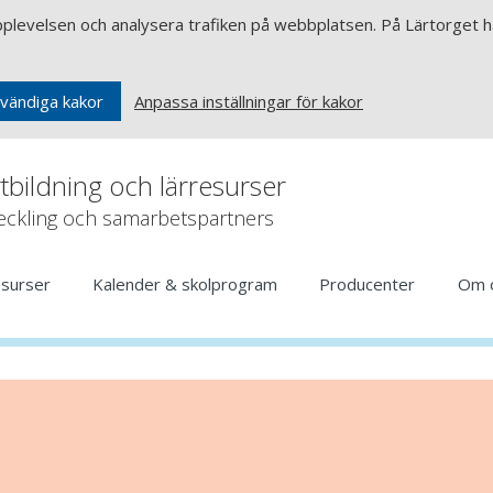
upplevelsen och analysera trafiken på webbplatsen. På Lärtorget ha
Anpassa inställningar för kakor
vändiga kakor
rtbildning och lärresurser
veckling och samarbetspartners
esurser
Kalender & skolprogram
Producenter
Om 