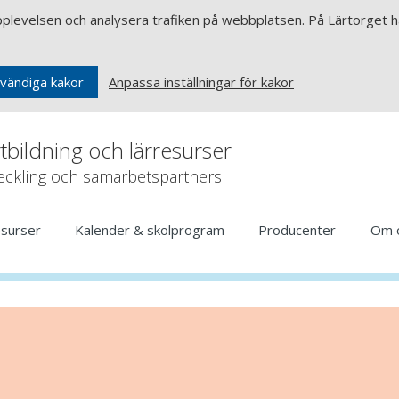
upplevelsen och analysera trafiken på webbplatsen. På Lärtorget ha
Anpassa inställningar för kakor
vändiga kakor
rtbildning och lärresurser
veckling och samarbetspartners
esurser
Kalender & skolprogram
Producenter
Om 