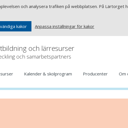
upplevelsen och analysera trafiken på webbplatsen. På Lärtorget ha
Anpassa inställningar för kakor
vändiga kakor
rtbildning och lärresurser
veckling och samarbetspartners
esurser
Kalender & skolprogram
Producenter
Om 