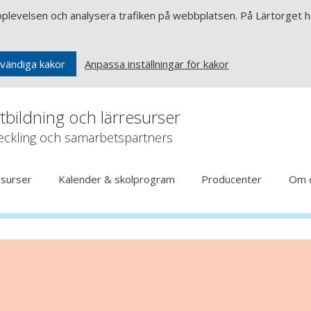
upplevelsen och analysera trafiken på webbplatsen. På Lärtorget ha
Anpassa inställningar för kakor
vändiga kakor
rtbildning och lärresurser
veckling och samarbetspartners
esurser
Kalender & skolprogram
Producenter
Om 